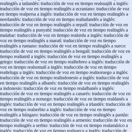
real
inglés a tailandés: traducción de voz en tiempo real
suajili a inglés:
traducción de voz en tiempo real
inglés a ucraniano: traducción de voz
en tiempo real
persa a inglés: traducción de voz en tiempo real
inglés a
neerlandés: traducción de voz en tiempo real
tailandés a inglés:
traducción de voz en tiempo real
inglés a nepalí: traducción de voz en
tiempo real
inglés a punyabí: traducción de voz en tiempo real
inglés a
malabar: traducción de voz en tiempo real
urdu a inglés: traducción de
voz en tiempo real
inglés a maratí: traducción de voz en tiempo
real
inglés a rumano: traducción de voz en tiempo real
inglés a sueco:
traducción de voz en tiempo real
inglés a bengalí: traducción de voz en
tiempo real
tamil a inglés: traducción de voz en tiempo real
inglés a
griego: traducción de voz en tiempo real
hebreo a inglés: traducción de
voz en tiempo real
somalí a inglés: traducción de voz en tiempo
real
telugu a inglés: traducción de voz en tiempo real
noruego a inglés:
traducción de voz en tiempo real
indonesio a inglés: traducción de voz
en tiempo real
inglés a albanés: traducción de voz en tiempo real
inglés
a indonesio: traducción de voz en tiempo real
albanés a inglés:
traducción de voz en tiempo real
inglés a canarés: traducción de voz en
tiempo real
inglés a noruego: traducción de voz en tiempo real
danés a
inglés: traducción de voz en tiempo real
inglés a irlandés: traducción de
voz en tiempo real
serbio a inglés: traducción de voz en tiempo
real
inglés a húngaro: traducción de voz en tiempo real
inglés a pastún:
traducción de voz en tiempo real
inglés a armenio: traducción de voz en
tiempo real
inglés a serbio: traducción de voz en tiempo real
amárico a
inglés: traducción de voz en tiempo real
sueco a inglés: traducción de