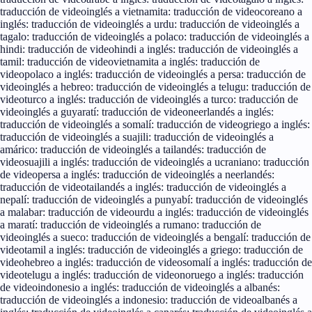
traducción de video
inglés a vietnamita: traducción de video
coreano a
inglés: traducción de video
inglés a urdu: traducción de video
inglés a
tagalo: traducción de video
inglés a polaco: traducción de video
inglés a
hindi: traducción de video
hindi a inglés: traducción de video
inglés a
tamil: traducción de video
vietnamita a inglés: traducción de
video
polaco a inglés: traducción de video
inglés a persa: traducción de
video
inglés a hebreo: traducción de video
inglés a telugu: traducción de
video
turco a inglés: traducción de video
inglés a turco: traducción de
video
inglés a guyaratí: traducción de video
neerlandés a inglés:
traducción de video
inglés a somalí: traducción de video
griego a inglés:
traducción de video
inglés a suajili: traducción de video
inglés a
amárico: traducción de video
inglés a tailandés: traducción de
video
suajili a inglés: traducción de video
inglés a ucraniano: traducción
de video
persa a inglés: traducción de video
inglés a neerlandés:
traducción de video
tailandés a inglés: traducción de video
inglés a
nepalí: traducción de video
inglés a punyabí: traducción de video
inglés
a malabar: traducción de video
urdu a inglés: traducción de video
inglés
a maratí: traducción de video
inglés a rumano: traducción de
video
inglés a sueco: traducción de video
inglés a bengalí: traducción de
video
tamil a inglés: traducción de video
inglés a griego: traducción de
video
hebreo a inglés: traducción de video
somalí a inglés: traducción de
video
telugu a inglés: traducción de video
noruego a inglés: traducción
de video
indonesio a inglés: traducción de video
inglés a albanés:
traducción de video
inglés a indonesio: traducción de video
albanés a