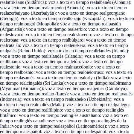
real
afrikáans (Sudáfrica): voz a texto en tiempo real
albanés (Albania):
voz a texto en tiempo real
armenio (Armenia): voz a texto en tiempo
real
azerbaiyano (Azerbaiyán): voz a texto en tiempo real
georgiano
(Georgia): voz a texto en tiempo real
kazajo (Kazajistán): voz a texto en
tiempo real
mongol (Mongolia): voz a texto en tiempo real
pastún
(Afganistán): voz a texto en tiempo real
serbio: voz a texto en tiempo
real
eslovaco: voz a texto en tiempo real
esloveno: voz a texto en tiempo
real
croata: voz a texto en tiempo real
búlgaro: voz a texto en tiempo
real
catalán: voz a texto en tiempo real
euskera: voz a texto en tiempo
real
galés (Reino Unido): voz a texto en tiempo real
irlandés (Irlanda):
voz a texto en tiempo real
islandés (Islandia): voz a texto en tiempo
real
lituano: voz a texto en tiempo real
letón: voz a texto en tiempo
real
estonio: voz a texto en tiempo real
macedonio: voz a texto en
tiempo real
bosnio: voz a texto en tiempo real
bielorruso: voz a texto en
tiempo real
asamés: voz a texto en tiempo real
oriya (India): voz a texto
en tiempo real
cingalés (Sri Lanka): voz a texto en tiempo real
birmano
(Myanmar (Birmania)): voz a texto en tiempo real
jemer (Camboya):
voz a texto en tiempo real
lao (Laos): voz a texto en tiempo real
javanés
(Indonesia): voz a texto en tiempo real
uzbeko (Uzbekistán): voz a
texto en tiempo real
maltés (Malta): voz a texto en tiempo real
gallego:
voz a texto en tiempo real
filipino: voz a texto en tiempo real
inglés
británico: voz a texto en tiempo real
inglés australiano: voz a texto en
tiempo real
inglés canadiense: voz a texto en tiempo real
inglés de la
India: voz a texto en tiempo real
español (Latinoamérica): voz a texto
en tiempo real
español: voz a texto en tiempo real
español: voz a texto