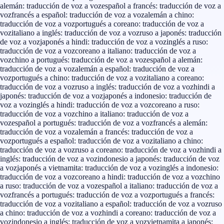
alemán: traducción de voz a voz
español a francés: traducción de voz a
voz
francés a español: traducción de voz a voz
alemán a chino:
traducción de voz a voz
portugués a coreano: traducción de voz a
voz
italiano a inglés: traducción de voz a voz
ruso a japonés: traducción
de voz a voz
japonés a hindi: traducción de voz a voz
inglés a ruso:
traducción de voz a voz
coreano a italiano: traducción de voz a
voz
chino a portugués: traducción de voz a voz
español a alemán:
traducción de voz a voz
alemán a español: traducción de voz a
voz
portugués a chino: traducción de voz a voz
italiano a coreano:
traducción de voz a voz
ruso a inglés: traducción de voz a voz
hindi a
japonés: traducción de voz a voz
japonés a indonesio: traducción de
voz a voz
inglés a hindi: traducción de voz a voz
coreano a ruso:
traducción de voz a voz
chino a italiano: traducción de voz a
voz
español a portugués: traducción de voz a voz
francés a alemán:
traducción de voz a voz
alemán a francés: traducción de voz a
voz
portugués a español: traducción de voz a voz
italiano a chino:
traducción de voz a voz
ruso a coreano: traducción de voz a voz
hindi a
inglés: traducción de voz a voz
indonesio a japonés: traducción de voz
a voz
japonés a vietnamita: traducción de voz a voz
inglés a indonesio:
traducción de voz a voz
coreano a hindi: traducción de voz a voz
chino
a ruso: traducción de voz a voz
español a italiano: traducción de voz a
voz
francés a portugués: traducción de voz a voz
portugués a francés:
traducción de voz a voz
italiano a español: traducción de voz a voz
ruso
a chino: traducción de voz a voz
hindi a coreano: traducción de voz a
voz
indonesio a inglés: traducción de voz a voz
vietnamita a japonés: