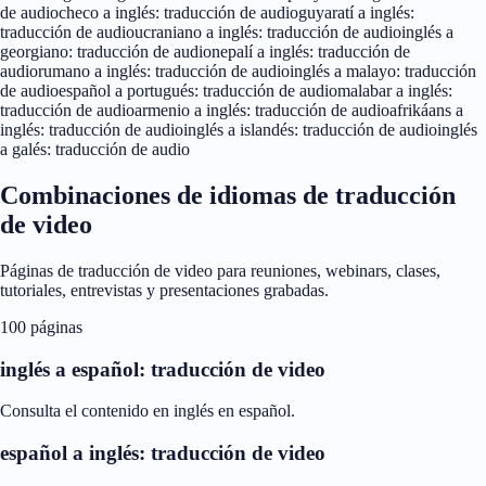
de audio
checo a inglés: traducción de audio
guyaratí a inglés:
traducción de audio
ucraniano a inglés: traducción de audio
inglés a
georgiano: traducción de audio
nepalí a inglés: traducción de
audio
rumano a inglés: traducción de audio
inglés a malayo: traducción
de audio
español a portugués: traducción de audio
malabar a inglés:
traducción de audio
armenio a inglés: traducción de audio
afrikáans a
inglés: traducción de audio
inglés a islandés: traducción de audio
inglés
a galés: traducción de audio
Combinaciones de idiomas de traducción
de video
Páginas de traducción de video para reuniones, webinars, clases,
tutoriales, entrevistas y presentaciones grabadas.
100 páginas
inglés a español: traducción de video
Consulta el contenido en inglés en español.
español a inglés: traducción de video