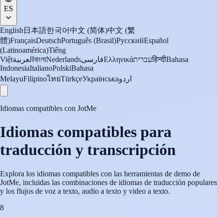
ES
English
日本語
한국어
中文 (简体)
中文 (繁
體)
Français
Deutsch
Português (Brasil)
Русский
Español
(Latinoamérica)
Tiếng
Việt
العربية
বাংলা
Nederlands
فارسی
Ελληνικά
עברית
हिन्दी
Bahasa
Indonesia
Italiano
Polski
Bahasa
Melayu
Filipino
ไทย
Türkçe
Українська
اردو
Idiomas compatibles con JotMe
Idiomas compatibles para
traducción y transcripción
Explora los idiomas compatibles con las herramientas de demo de
JotMe, incluidas las combinaciones de idiomas de traducción populares
y los flujos de voz a texto, audio a texto y video a texto.
8