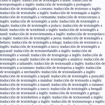
chino a inglés: traducción de texto
inglés a árabe: traducción de
texto
portugués a inglés: traducción de texto
inglés a portugués:
traducción de texto
inglés a coreano: traducción de texto
ruso a inglés:
traducción de texto
árabe a inglés: traducción de texto
tagalo a inglés:
traducción de texto
inglés a vietnamita: traducción de texto
coreano a
inglés: traducción de texto
inglés a urdu: traducción de texto
inglés a
tagalo: traducción de texto
inglés a polaco: traducción de texto
inglés a
hindi: traducción de texto
hindi a inglés: traducción de texto
inglés a
tamil: traducción de texto
vietnamita a inglés: traducción de texto
polaco
a inglés: traducción de texto
inglés a persa: traducción de texto
inglés a
hebreo: traducción de texto
inglés a telugu: traducción de texto
turco a
inglés: traducción de texto
inglés a turco: traducción de texto
inglés a
guyaratí: traducción de texto
neerlandés a inglés: traducción de
texto
inglés a somalí: traducción de texto
griego a inglés: traducción de
texto
inglés a suajili: traducción de texto
inglés a amárico: traducción de
texto
inglés a tailandés: traducción de texto
suajili a inglés: traducción de
texto
inglés a ucraniano: traducción de texto
persa a inglés: traducción
de texto
inglés a neerlandés: traducción de texto
tailandés a inglés:
traducción de texto
inglés a nepalí: traducción de texto
inglés a punyabí:
traducción de texto
inglés a malabar: traducción de texto
urdu a inglés:
traducción de texto
inglés a maratí: traducción de texto
inglés a rumano:
traducción de texto
inglés a sueco: traducción de texto
inglés a bengalí:
traducción de texto
tamil a inglés: traducción de texto
inglés a griego:
traducción de texto
hebreo a inglés: traducción de texto
somalí a inglés:
traducción de texto
telugu a inglés: traducción de texto
noruego a inglés: