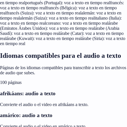
en tiempo real
portugués (Portugal): voz a texto en tiempo real
francés:
voz a texto en tiempo real
francés (Bélgica): voz a texto en tiempo
real
francés (Suiza): voz a texto en tiempo real
alemán: voz a texto en
tiempo real
alemán (Suiza): voz a texto en tiempo real
italiano (Italia):
voz a texto en tiempo real
coreano: voz a texto en tiempo real
árabe
(Emiratos Árabes Unidos): voz a texto en tiempo real
árabe (Arabia
Saudí): voz a texto en tiempo real
árabe (Catar): voz a texto en tiempo
real
árabe (Kuwait): voz a texto en tiempo real
árabe (Siria): voz a texto
en tiempo real
Idiomas compatibles para el audio a texto
Páginas de los idiomas compatibles para transcribir a texto los archivos
de audio que subes.
100 páginas
afrikáans: audio a texto
Convierte el audio o el video en afrikáans a texto.
amárico: audio a texto
Convierte el audio o el video en amárico a texto.