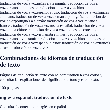
traducción de voz a voz
inglés a vietnamita: traducción de voz a
voz
coreano a indonesio: traducción de voz a voz
chino a hindi:
traducción de voz a voz
español a ruso: traducción de voz a voz
francés
a italiano: traducción de voz a voz
alemán a portugués: traducción de
voz a voz
portugués a alemán: traducción de voz a voz
italiano a
francés: traducción de voz a voz
ruso a español: traducción de voz a
voz
hindi a chino: traducción de voz a voz
indonesio a coreano:
traducción de voz a voz
vietnamita a inglés: traducción de voz a
voz
coreano a vietnamita: traducción de voz a voz
chino a indonesio:
traducción de voz a voz
español a hindi: traducción de voz a voz
francés
a ruso: traducción de voz a voz
Combinaciones de idiomas de traducción
de texto
Páginas de traducción de texto con IA para traducir textos cortos y
consultar las explicaciones del significado, el tono y el contexto.
100 páginas
inglés a español: traducción de texto
Consulta el contenido en inglés en español.