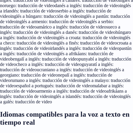
inglés: traducción de video
inglés a canarés: traducción de video
inglés a
noruego: traducción de video
danés a inglés: traducción de video
inglés
a irlandés: traducción de video
serbio a inglés: traducción de
video
inglés a húngaro: traducción de video
inglés a pastún: traducción
de video
inglés a armenio: traducción de video
inglés a serbio:
traducción de video
amárico a inglés: traducción de video
sueco a
inglés: traducción de video
inglés a danés: traducción de video
húngaro
a inglés: traducción de video
inglés a croata: traducción de video
inglés
a checo: traducción de video
inglés a finés: traducción de video
croata a
inglés: traducción de video
irlandés a inglés: traducción de video
pastún
a inglés: traducción de video
inglés a afrikáans: traducción de
video
bengalí a inglés: traducción de video
punyabí a inglés: traducción
de video
checo a inglés: traducción de video
guyaratí a inglés:
traducción de video
ucraniano a inglés: traducción de video
inglés a
georgiano: traducción de video
nepalí a inglés: traducción de
video
rumano a inglés: traducción de video
inglés a malayo: traducción
de video
español a portugués: traducción de video
malabar a inglés:
traducción de video
armenio a inglés: traducción de video
afrikáans a
inglés: traducción de video
inglés a islandés: traducción de video
inglés
a galés: traducción de video
Idiomas compatibles para la voz a texto en
tiempo real