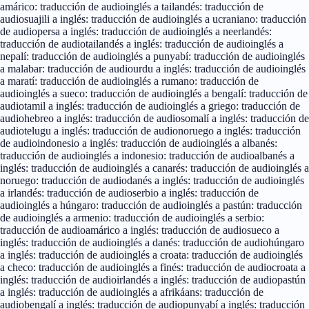
amárico: traducción de audio
inglés a tailandés: traducción de
audio
suajili a inglés: traducción de audio
inglés a ucraniano: traducción
de audio
persa a inglés: traducción de audio
inglés a neerlandés:
traducción de audio
tailandés a inglés: traducción de audio
inglés a
nepalí: traducción de audio
inglés a punyabí: traducción de audio
inglés
a malabar: traducción de audio
urdu a inglés: traducción de audio
inglés
a maratí: traducción de audio
inglés a rumano: traducción de
audio
inglés a sueco: traducción de audio
inglés a bengalí: traducción de
audio
tamil a inglés: traducción de audio
inglés a griego: traducción de
audio
hebreo a inglés: traducción de audio
somalí a inglés: traducción de
audio
telugu a inglés: traducción de audio
noruego a inglés: traducción
de audio
indonesio a inglés: traducción de audio
inglés a albanés:
traducción de audio
inglés a indonesio: traducción de audio
albanés a
inglés: traducción de audio
inglés a canarés: traducción de audio
inglés a
noruego: traducción de audio
danés a inglés: traducción de audio
inglés
a irlandés: traducción de audio
serbio a inglés: traducción de
audio
inglés a húngaro: traducción de audio
inglés a pastún: traducción
de audio
inglés a armenio: traducción de audio
inglés a serbio:
traducción de audio
amárico a inglés: traducción de audio
sueco a
inglés: traducción de audio
inglés a danés: traducción de audio
húngaro
a inglés: traducción de audio
inglés a croata: traducción de audio
inglés
a checo: traducción de audio
inglés a finés: traducción de audio
croata a
inglés: traducción de audio
irlandés a inglés: traducción de audio
pastún
a inglés: traducción de audio
inglés a afrikáans: traducción de
audio
bengalí a inglés: traducción de audio
punyabí a inglés: traducción