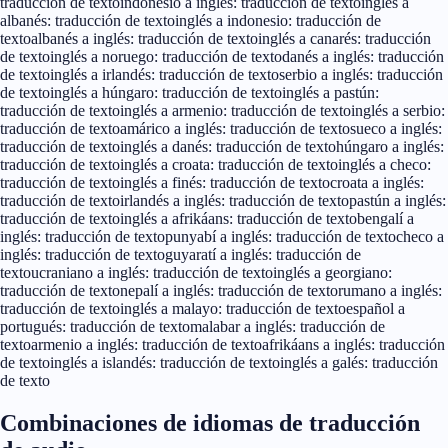
traducción de texto
indonesio a inglés: traducción de texto
inglés a
albanés: traducción de texto
inglés a indonesio: traducción de
texto
albanés a inglés: traducción de texto
inglés a canarés: traducción
de texto
inglés a noruego: traducción de texto
danés a inglés: traducción
de texto
inglés a irlandés: traducción de texto
serbio a inglés: traducción
de texto
inglés a húngaro: traducción de texto
inglés a pastún:
traducción de texto
inglés a armenio: traducción de texto
inglés a serbio:
traducción de texto
amárico a inglés: traducción de texto
sueco a inglés:
traducción de texto
inglés a danés: traducción de texto
húngaro a inglés:
traducción de texto
inglés a croata: traducción de texto
inglés a checo:
traducción de texto
inglés a finés: traducción de texto
croata a inglés:
traducción de texto
irlandés a inglés: traducción de texto
pastún a inglés:
traducción de texto
inglés a afrikáans: traducción de texto
bengalí a
inglés: traducción de texto
punyabí a inglés: traducción de texto
checo a
inglés: traducción de texto
guyaratí a inglés: traducción de
texto
ucraniano a inglés: traducción de texto
inglés a georgiano:
traducción de texto
nepalí a inglés: traducción de texto
rumano a inglés:
traducción de texto
inglés a malayo: traducción de texto
español a
portugués: traducción de texto
malabar a inglés: traducción de
texto
armenio a inglés: traducción de texto
afrikáans a inglés: traducción
de texto
inglés a islandés: traducción de texto
inglés a galés: traducción
de texto
Combinaciones de idiomas de traducción