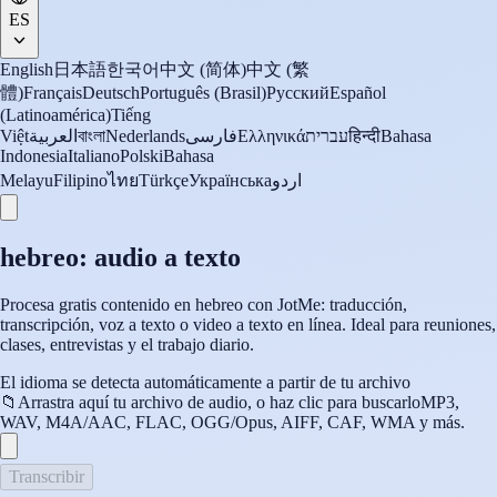
ES
English
日本語
한국어
中文 (简体)
中文 (繁
體)
Français
Deutsch
Português (Brasil)
Русский
Español
(Latinoamérica)
Tiếng
Việt
العربية
বাংলা
Nederlands
فارسی
Ελληνικά
עברית
हिन्दी
Bahasa
Indonesia
Italiano
Polski
Bahasa
Melayu
Filipino
ไทย
Türkçe
Українська
اردو
hebreo: audio a texto
Procesa gratis contenido en hebreo con JotMe: traducción,
transcripción, voz a texto o video a texto en línea. Ideal para reuniones,
clases, entrevistas y el trabajo diario.
El idioma se detecta automáticamente a partir de tu archivo
📁
Arrastra aquí tu archivo de audio, o haz clic para buscarlo
MP3,
WAV, M4A/AAC, FLAC, OGG/Opus, AIFF, CAF, WMA y más.
Transcribir