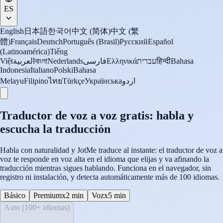
ES
English
日本語
한국어
中文 (简体)
中文 (繁
體)
Français
Deutsch
Português (Brasil)
Русский
Español
(Latinoamérica)
Tiếng
Việt
العربية
বাংলা
Nederlands
فارسی
Ελληνικά
עברית
हिन्दी
Bahasa
Indonesia
Italiano
Polski
Bahasa
Melayu
Filipino
ไทย
Türkçe
Українська
اردو
Traductor de voz a voz gratis: habla y
escucha la traducción
Habla con naturalidad y JotMe traduce al instante: el traductor de voz a
voz te responde en voz alta en el idioma que elijas y va afinando la
traducción mientras sigues hablando. Funciona en el navegador, sin
registro ni instalación, y detecta automáticamente más de 100 idiomas.
Básico
Premium
x2 min
Voz
x5 min
Auto (100+ idiomas)