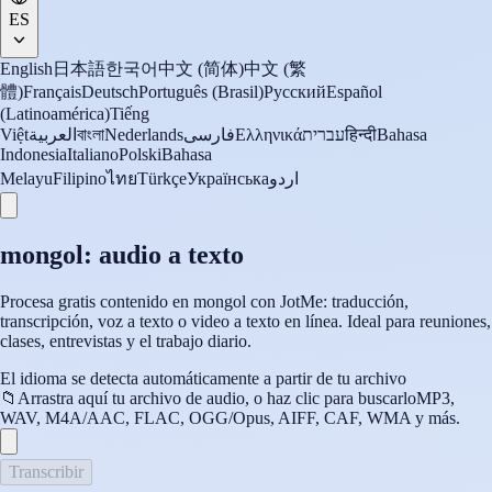
ES
English
日本語
한국어
中文 (简体)
中文 (繁
體)
Français
Deutsch
Português (Brasil)
Русский
Español
(Latinoamérica)
Tiếng
Việt
العربية
বাংলা
Nederlands
فارسی
Ελληνικά
עברית
हिन्दी
Bahasa
Indonesia
Italiano
Polski
Bahasa
Melayu
Filipino
ไทย
Türkçe
Українська
اردو
mongol: audio a texto
Procesa gratis contenido en mongol con JotMe: traducción,
transcripción, voz a texto o video a texto en línea. Ideal para reuniones,
clases, entrevistas y el trabajo diario.
El idioma se detecta automáticamente a partir de tu archivo
📁
Arrastra aquí tu archivo de audio, o haz clic para buscarlo
MP3,
WAV, M4A/AAC, FLAC, OGG/Opus, AIFF, CAF, WMA y más.
Transcribir