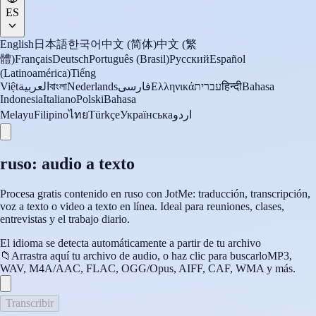
ES
English
日本語
한국어
中文 (简体)
中文 (繁
體)
Français
Deutsch
Português (Brasil)
Русский
Español
(Latinoamérica)
Tiếng
Việt
العربية
বাংলা
Nederlands
فارسی
Ελληνικά
עברית
हिन्दी
Bahasa
Indonesia
Italiano
Polski
Bahasa
Melayu
Filipino
ไทย
Türkçe
Українська
اردو
ruso: audio a texto
Procesa gratis contenido en ruso con JotMe: traducción, transcripción,
voz a texto o video a texto en línea. Ideal para reuniones, clases,
entrevistas y el trabajo diario.
El idioma se detecta automáticamente a partir de tu archivo
📁
Arrastra aquí tu archivo de audio, o haz clic para buscarlo
MP3,
WAV, M4A/AAC, FLAC, OGG/Opus, AIFF, CAF, WMA y más.
Transcribir