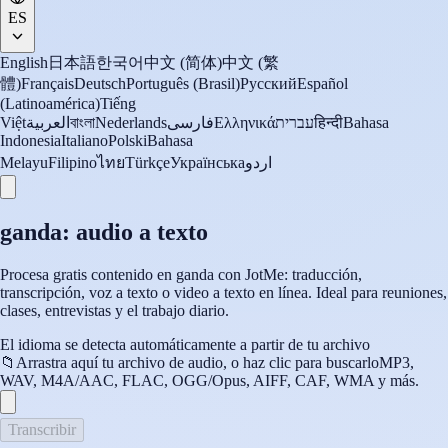
ES
English
日本語
한국어
中文 (简体)
中文 (繁
體)
Français
Deutsch
Português (Brasil)
Русский
Español
(Latinoamérica)
Tiếng
Việt
العربية
বাংলা
Nederlands
فارسی
Ελληνικά
עברית
हिन्दी
Bahasa
Indonesia
Italiano
Polski
Bahasa
Melayu
Filipino
ไทย
Türkçe
Українська
اردو
ganda: audio a texto
Procesa gratis contenido en ganda con JotMe: traducción,
transcripción, voz a texto o video a texto en línea. Ideal para reuniones,
clases, entrevistas y el trabajo diario.
El idioma se detecta automáticamente a partir de tu archivo
📁
Arrastra aquí tu archivo de audio, o haz clic para buscarlo
MP3,
WAV, M4A/AAC, FLAC, OGG/Opus, AIFF, CAF, WMA y más.
Transcribir