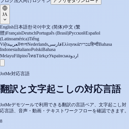
ブログ
法人向け
ログイン
アプリをダウンロード
JA
English
日本語
한국어
中文 (简体)
中文 (繁
體)
Français
Deutsch
Português (Brasil)
Русский
Español
(Latinoamérica)
Tiếng
Việt
العربية
বাংলা
Nederlands
فارسی
Ελληνικά
עברית
हिन्दी
Bahasa
Indonesia
Italiano
Polski
Bahasa
Melayu
Filipino
ไทย
Türkçe
Українська
اردو
JotMe対応言語
翻訳と文字起こしの対応言語
JotMeデモツールで利用できる翻訳の言語ペア、文字起こし対
応言語、音声・動画・テキストワークフローを確認できます。
8