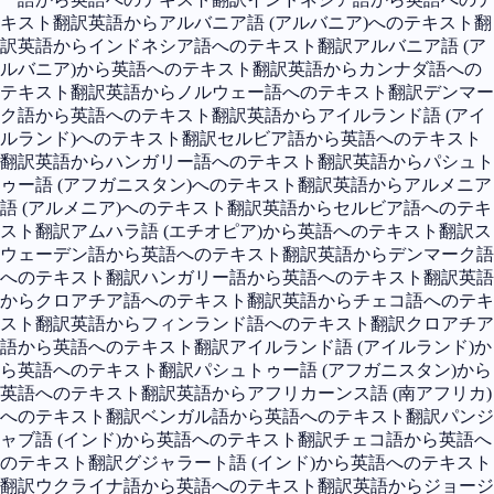
キスト翻訳
英語からアルバニア語 (アルバニア)へのテキスト翻
訳
英語からインドネシア語へのテキスト翻訳
アルバニア語 (ア
ルバニア)から英語へのテキスト翻訳
英語からカンナダ語への
テキスト翻訳
英語からノルウェー語へのテキスト翻訳
デンマー
ク語から英語へのテキスト翻訳
英語からアイルランド語 (アイ
ルランド)へのテキスト翻訳
セルビア語から英語へのテキスト
翻訳
英語からハンガリー語へのテキスト翻訳
英語からパシュト
ゥー語 (アフガニスタン)へのテキスト翻訳
英語からアルメニア
語 (アルメニア)へのテキスト翻訳
英語からセルビア語へのテキ
スト翻訳
アムハラ語 (エチオピア)から英語へのテキスト翻訳
ス
ウェーデン語から英語へのテキスト翻訳
英語からデンマーク語
へのテキスト翻訳
ハンガリー語から英語へのテキスト翻訳
英語
からクロアチア語へのテキスト翻訳
英語からチェコ語へのテキ
スト翻訳
英語からフィンランド語へのテキスト翻訳
クロアチア
語から英語へのテキスト翻訳
アイルランド語 (アイルランド)か
ら英語へのテキスト翻訳
パシュトゥー語 (アフガニスタン)から
英語へのテキスト翻訳
英語からアフリカーンス語 (南アフリカ)
へのテキスト翻訳
ベンガル語から英語へのテキスト翻訳
パンジ
ャブ語 (インド)から英語へのテキスト翻訳
チェコ語から英語へ
のテキスト翻訳
グジャラート語 (インド)から英語へのテキスト
翻訳
ウクライナ語から英語へのテキスト翻訳
英語からジョージ