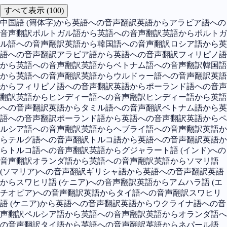
すべて表示 (100)
中国語 (簡体字)から英語への音声翻訳
英語からアラビア語への
音声翻訳
ポルトガル語から英語への音声翻訳
英語からポルトガ
ル語への音声翻訳
英語から韓国語への音声翻訳
ロシア語から英
語への音声翻訳
アラビア語から英語への音声翻訳
フィリピノ語
から英語への音声翻訳
英語からベトナム語への音声翻訳
韓国語
から英語への音声翻訳
英語からウルドゥー語への音声翻訳
英語
からフィリピノ語への音声翻訳
英語からポーランド語への音声
翻訳
英語からヒンディー語への音声翻訳
ヒンディー語から英語
への音声翻訳
英語からタミル語への音声翻訳
ベトナム語から英
語への音声翻訳
ポーランド語から英語への音声翻訳
英語からペ
ルシア語への音声翻訳
英語からヘブライ語への音声翻訳
英語か
らテルグ語への音声翻訳
トルコ語から英語への音声翻訳
英語か
らトルコ語への音声翻訳
英語からグジャラート語 (インド)への
音声翻訳
オランダ語から英語への音声翻訳
英語からソマリ語
(ソマリア)への音声翻訳
ギリシャ語から英語への音声翻訳
英語
からスワヒリ語 (ケニア)への音声翻訳
英語からアムハラ語 (エ
チオピア)への音声翻訳
英語からタイ語への音声翻訳
スワヒリ
語 (ケニア)から英語への音声翻訳
英語からウクライナ語への音
声翻訳
ペルシア語から英語への音声翻訳
英語からオランダ語へ
の音声翻訳
タイ語から英語への音声翻訳
英語からネパール語