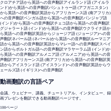
クロアチア語から英語への音声翻訳
アイルランド語 (アイルラ
ンド)から英語への音声翻訳
パシュトゥー語 (アフガニスタン)
から英語への音声翻訳
英語からアフリカーンス語 (南アフリカ)
への音声翻訳
ベンガル語から英語への音声翻訳
パンジャブ語
(インド)から英語への音声翻訳
チェコ語から英語への音声翻訳
グジャラート語 (インド)から英語への音声翻訳
ウクライナ語か
ら英語への音声翻訳
英語からジョージア語 (ジョージア)への音
声翻訳
ネパール語 (ネパール)から英語への音声翻訳
ルーマニア
語から英語への音声翻訳
英語からマレー語への音声翻訳
スペイ
ン語からポルトガル語への音声翻訳
マラヤーラム語 (インド)か
ら英語への音声翻訳
アルメニア語 (アルメニア)から英語への音
声翻訳
アフリカーンス語 (南アフリカ)から英語への音声翻訳
英
語からアイスランド語 (アイスランド)への音声翻訳
英語からウ
ェールズ語 (イギリス)への音声翻訳
動画翻訳の言語ペア
会議、ウェビナー、講義、チュートリアル、インタビュー、録
画プレゼンを翻訳できる動画翻訳ページです。
100ページ