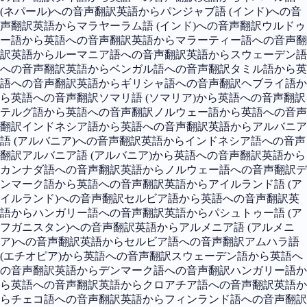
(ネパール)への音声翻訳
英語からパンジャブ語 (インド)への音
声翻訳
英語からマラヤーラム語 (インド)への音声翻訳
ウルドゥ
ー語から英語への音声翻訳
英語からマラーティー語への音声翻
訳
英語からルーマニア語への音声翻訳
英語からスウェーデン語
への音声翻訳
英語からベンガル語への音声翻訳
タミル語から英
語への音声翻訳
英語からギリシャ語への音声翻訳
ヘブライ語か
ら英語への音声翻訳
ソマリ語 (ソマリア)から英語への音声翻訳
テルグ語から英語への音声翻訳
ノルウェー語から英語への音声
翻訳
インドネシア語から英語への音声翻訳
英語からアルバニア
語 (アルバニア)への音声翻訳
英語からインドネシア語への音声
翻訳
アルバニア語 (アルバニア)から英語への音声翻訳
英語から
カンナダ語への音声翻訳
英語からノルウェー語への音声翻訳
デ
ンマーク語から英語への音声翻訳
英語からアイルランド語 (ア
イルランド)への音声翻訳
セルビア語から英語への音声翻訳
英
語からハンガリー語への音声翻訳
英語からパシュトゥー語 (ア
フガニスタン)への音声翻訳
英語からアルメニア語 (アルメニ
ア)への音声翻訳
英語からセルビア語への音声翻訳
アムハラ語
(エチオピア)から英語への音声翻訳
スウェーデン語から英語へ
の音声翻訳
英語からデンマーク語への音声翻訳
ハンガリー語か
ら英語への音声翻訳
英語からクロアチア語への音声翻訳
英語か
らチェコ語への音声翻訳
英語からフィンランド語への音声翻訳