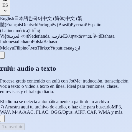
ES
English
日本語
한국어
中文 (简体)
中文 (繁
體)
Français
Deutsch
Português (Brasil)
Русский
Español
(Latinoamérica)
Tiếng
Việt
العربية
বাংলা
Nederlands
فارسی
Ελληνικά
עברית
हिन्दी
Bahasa
Indonesia
Italiano
Polski
Bahasa
Melayu
Filipino
ไทย
Türkçe
Українська
اردو
zulú: audio a texto
Procesa gratis contenido en zulú con JotMe: traducción, transcripción,
voz a texto o video a texto en línea. Ideal para reuniones, clases,
entrevistas y el trabajo diario.
El idioma se detecta automáticamente a partir de tu archivo
📁
Arrastra aquí tu archivo de audio, o haz clic para buscarlo
MP3,
WAV, M4A/AAC, FLAC, OGG/Opus, AIFF, CAF, WMA y más.
Transcribir