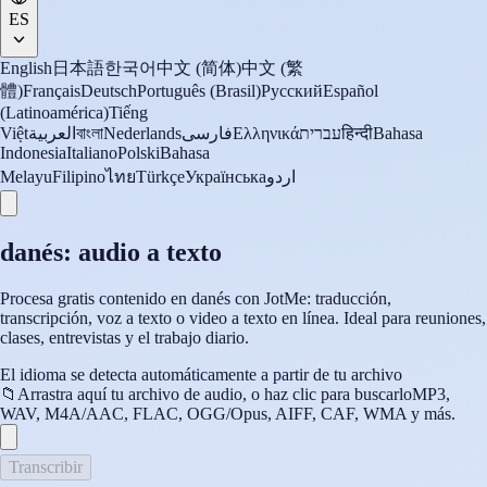
ES
English
日本語
한국어
中文 (简体)
中文 (繁
體)
Français
Deutsch
Português (Brasil)
Русский
Español
(Latinoamérica)
Tiếng
Việt
العربية
বাংলা
Nederlands
فارسی
Ελληνικά
עברית
हिन्दी
Bahasa
Indonesia
Italiano
Polski
Bahasa
Melayu
Filipino
ไทย
Türkçe
Українська
اردو
danés: audio a texto
Procesa gratis contenido en danés con JotMe: traducción,
transcripción, voz a texto o video a texto en línea. Ideal para reuniones,
clases, entrevistas y el trabajo diario.
El idioma se detecta automáticamente a partir de tu archivo
📁
Arrastra aquí tu archivo de audio, o haz clic para buscarlo
MP3,
WAV, M4A/AAC, FLAC, OGG/Opus, AIFF, CAF, WMA y más.
Transcribir