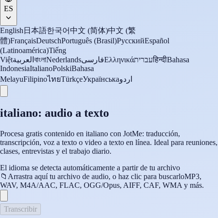
ES
English
日本語
한국어
中文 (简体)
中文 (繁
體)
Français
Deutsch
Português (Brasil)
Русский
Español
(Latinoamérica)
Tiếng
Việt
العربية
বাংলা
Nederlands
فارسی
Ελληνικά
עברית
हिन्दी
Bahasa
Indonesia
Italiano
Polski
Bahasa
Melayu
Filipino
ไทย
Türkçe
Українська
اردو
italiano: audio a texto
Procesa gratis contenido en italiano con JotMe: traducción,
transcripción, voz a texto o video a texto en línea. Ideal para reuniones,
clases, entrevistas y el trabajo diario.
El idioma se detecta automáticamente a partir de tu archivo
📁
Arrastra aquí tu archivo de audio, o haz clic para buscarlo
MP3,
WAV, M4A/AAC, FLAC, OGG/Opus, AIFF, CAF, WMA y más.
Transcribir