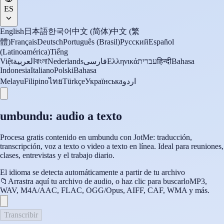
ES
English
日本語
한국어
中文 (简体)
中文 (繁
體)
Français
Deutsch
Português (Brasil)
Русский
Español
(Latinoamérica)
Tiếng
Việt
العربية
বাংলা
Nederlands
فارسی
Ελληνικά
עברית
हिन्दी
Bahasa
Indonesia
Italiano
Polski
Bahasa
Melayu
Filipino
ไทย
Türkçe
Українська
اردو
umbundu: audio a texto
Procesa gratis contenido en umbundu con JotMe: traducción,
transcripción, voz a texto o video a texto en línea. Ideal para reuniones,
clases, entrevistas y el trabajo diario.
El idioma se detecta automáticamente a partir de tu archivo
📁
Arrastra aquí tu archivo de audio, o haz clic para buscarlo
MP3,
WAV, M4A/AAC, FLAC, OGG/Opus, AIFF, CAF, WMA y más.
Transcribir