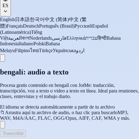
ES
English
日本語
한국어
中文 (简体)
中文 (繁
體)
Français
Deutsch
Português (Brasil)
Русский
Español
(Latinoamérica)
Tiếng
Việt
العربية
বাংলা
Nederlands
فارسی
Ελληνικά
עברית
हिन्दी
Bahasa
Indonesia
Italiano
Polski
Bahasa
Melayu
Filipino
ไทย
Türkçe
Українська
اردو
bengalí: audio a texto
Procesa gratis contenido en bengalí con JotMe: traducción,
transcripción, voz a texto o video a texto en línea. Ideal para reuniones,
clases, entrevistas y el trabajo diario.
El idioma se detecta automáticamente a partir de tu archivo
📁
Arrastra aquí tu archivo de audio, o haz clic para buscarlo
MP3,
WAV, M4A/AAC, FLAC, OGG/Opus, AIFF, CAF, WMA y más.
Transcribir