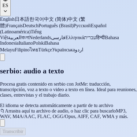
ES
English
日本語
한국어
中文 (简体)
中文 (繁
體)
Français
Deutsch
Português (Brasil)
Русский
Español
(Latinoamérica)
Tiếng
Việt
العربية
বাংলা
Nederlands
فارسی
Ελληνικά
עברית
हिन्दी
Bahasa
Indonesia
Italiano
Polski
Bahasa
Melayu
Filipino
ไทย
Türkçe
Українська
اردو
serbio: audio a texto
Procesa gratis contenido en serbio con JotMe: traducción,
transcripción, voz a texto o video a texto en línea. Ideal para reuniones,
clases, entrevistas y el trabajo diario.
El idioma se detecta automáticamente a partir de tu archivo
📁
Arrastra aquí tu archivo de audio, o haz clic para buscarlo
MP3,
WAV, M4A/AAC, FLAC, OGG/Opus, AIFF, CAF, WMA y más.
Transcribir