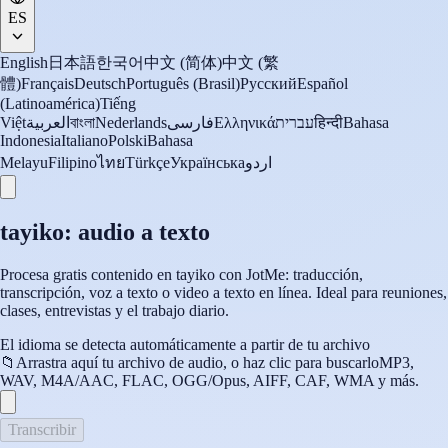
ES
English
日本語
한국어
中文 (简体)
中文 (繁
體)
Français
Deutsch
Português (Brasil)
Русский
Español
(Latinoamérica)
Tiếng
Việt
العربية
বাংলা
Nederlands
فارسی
Ελληνικά
עברית
हिन्दी
Bahasa
Indonesia
Italiano
Polski
Bahasa
Melayu
Filipino
ไทย
Türkçe
Українська
اردو
tayiko: audio a texto
Procesa gratis contenido en tayiko con JotMe: traducción,
transcripción, voz a texto o video a texto en línea. Ideal para reuniones,
clases, entrevistas y el trabajo diario.
El idioma se detecta automáticamente a partir de tu archivo
📁
Arrastra aquí tu archivo de audio, o haz clic para buscarlo
MP3,
WAV, M4A/AAC, FLAC, OGG/Opus, AIFF, CAF, WMA y más.
Transcribir