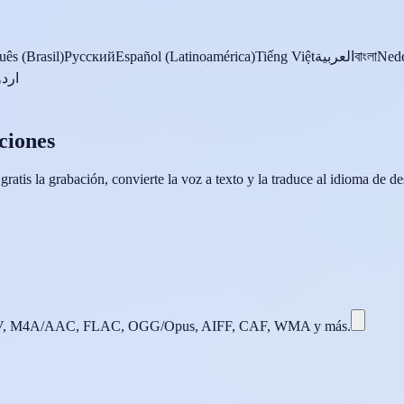
uês (Brasil)
Русский
Español (Latinoamérica)
Tiếng Việt
العربية
বাংলা
Nede
اردو
ciones
is la grabación, convierte la voz a texto y la traduce al idioma de des
, M4A/AAC, FLAC, OGG/Opus, AIFF, CAF, WMA y más.