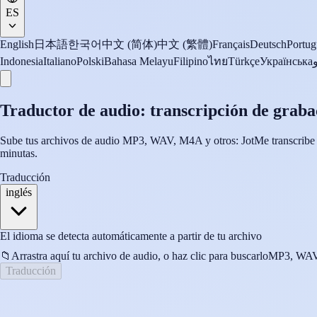
ES
English
日本語
한국어
中文 (简体)
中文 (繁體)
Français
Deutsch
Portug
Indonesia
Italiano
Polski
Bahasa Melayu
Filipino
ไทย
Türkçe
Українська
Traductor de audio: transcripción de graba
Sube tus archivos de audio MP3, WAV, M4A y otros: JotMe transcribe grat
minutas.
Traducción
inglés
El idioma se detecta automáticamente a partir de tu archivo
📁
Arrastra aquí tu archivo de audio, o haz clic para buscarlo
MP3, WAV
Traducción