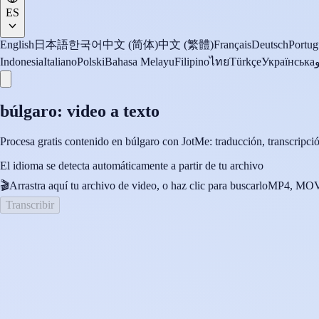
ES
English
日本語
한국어
中文 (简体)
中文 (繁體)
Français
Deutsch
Portug
Indonesia
Italiano
Polski
Bahasa Melayu
Filipino
ไทย
Türkçe
Українська
búlgaro: video a texto
Procesa gratis contenido en búlgaro con JotMe: traducción, transcripción,
El idioma se detecta automáticamente a partir de tu archivo
🎬
Arrastra aquí tu archivo de video, o haz clic para buscarlo
MP4, MOV,
Transcribir