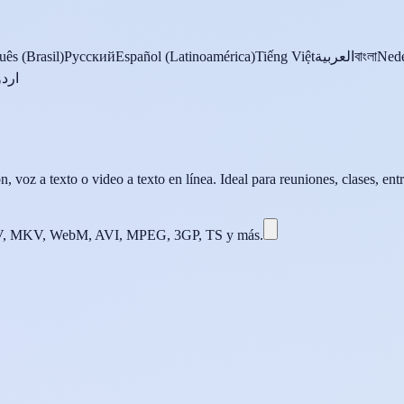
uês (Brasil)
Русский
Español (Latinoamérica)
Tiếng Việt
العربية
বাংলা
Nede
اردو
 voz a texto o video a texto en línea. Ideal para reuniones, clases, entre
 MKV, WebM, AVI, MPEG, 3GP, TS y más.