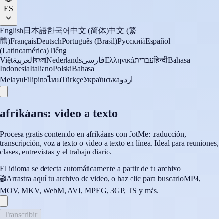
ES
English
日本語
한국어
中文 (简体)
中文 (繁
體)
Français
Deutsch
Português (Brasil)
Русский
Español
(Latinoamérica)
Tiếng
Việt
العربية
বাংলা
Nederlands
فارسی
Ελληνικά
עברית
हिन्दी
Bahasa
Indonesia
Italiano
Polski
Bahasa
Melayu
Filipino
ไทย
Türkçe
Українська
اردو
afrikáans: video a texto
Procesa gratis contenido en afrikáans con JotMe: traducción,
transcripción, voz a texto o video a texto en línea. Ideal para reuniones,
clases, entrevistas y el trabajo diario.
El idioma se detecta automáticamente a partir de tu archivo
🎬
Arrastra aquí tu archivo de video, o haz clic para buscarlo
MP4,
MOV, MKV, WebM, AVI, MPEG, 3GP, TS y más.
Transcribir