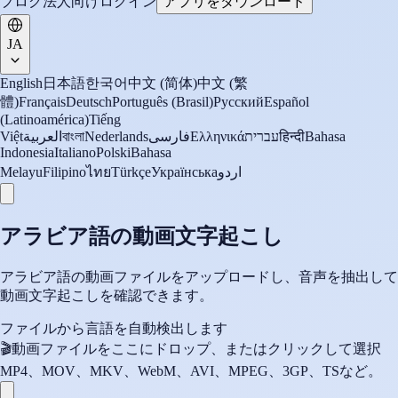
ブログ
法人向け
ログイン
アプリをダウンロード
JA
English
日本語
한국어
中文 (简体)
中文 (繁
體)
Français
Deutsch
Português (Brasil)
Русский
Español
(Latinoamérica)
Tiếng
Việt
العربية
বাংলা
Nederlands
فارسی
Ελληνικά
עברית
हिन्दी
Bahasa
Indonesia
Italiano
Polski
Bahasa
Melayu
Filipino
ไทย
Türkçe
Українська
اردو
アラビア語の動画文字起こし
アラビア語の動画ファイルをアップロードし、音声を抽出して
動画文字起こしを確認できます。
ファイルから言語を自動検出します
🎬
動画ファイルをここにドロップ、またはクリックして選択
MP4、MOV、MKV、WebM、AVI、MPEG、3GP、TSなど。