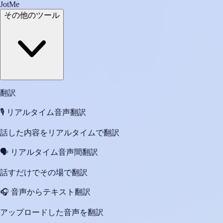
JotMe
その他のツール
翻訳
🎙️
リアルタイム音声翻訳
話した内容をリアルタイムで翻訳
🗣️
リアルタイム音声間翻訳
話すだけでその場で翻訳
🎧
音声からテキスト翻訳
アップロードした音声を翻訳