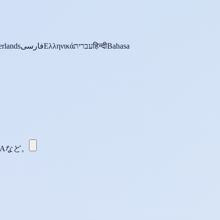
rlands
فارسی
Ελληνικά
עברית
हिन्दी
Bahasa
WMAなど。