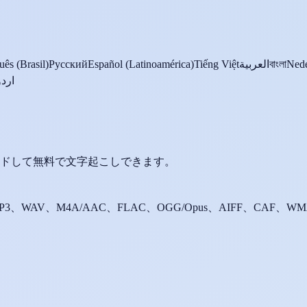
uês (Brasil)
Русский
Español (Latinoamérica)
Tiếng Việt
العربية
বাংলা
Nede
اردو
ドして無料で文字起こしできます。
P3、WAV、M4A/AAC、FLAC、OGG/Opus、AIFF、CAF、