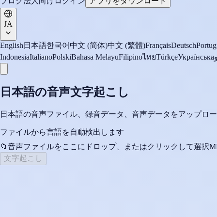
ブログ
法人向け
ログイン
アプリをダウンロード
JA
English
日本語
한국어
中文 (简体)
中文 (繁體)
Français
Deutsch
Portug
Indonesia
Italiano
Polski
Bahasa Melayu
Filipino
ไทย
Türkçe
Українська
日本語の音声文字起こし
日本語の音声ファイル、録音データ、音声データをアップロー
ファイルから言語を自動検出します
📁
音声ファイルをここにドロップ、またはクリックして選択
M
文字起こし