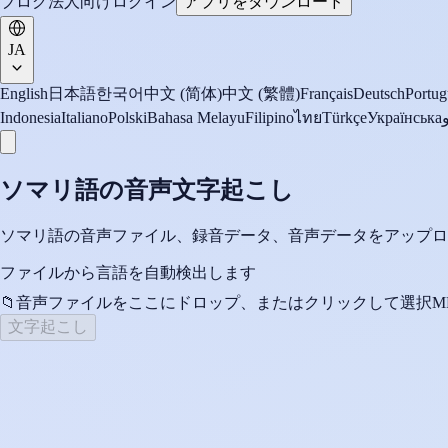
ブログ
法人向け
ログイン
アプリをダウンロード
JA
English
日本語
한국어
中文 (简体)
中文 (繁體)
Français
Deutsch
Portug
Indonesia
Italiano
Polski
Bahasa Melayu
Filipino
ไทย
Türkçe
Українська
ソマリ語の音声文字起こし
ソマリ語の音声ファイル、録音データ、音声データをアップロ
ファイルから言語を自動検出します
📁
音声ファイルをここにドロップ、またはクリックして選択
M
文字起こし