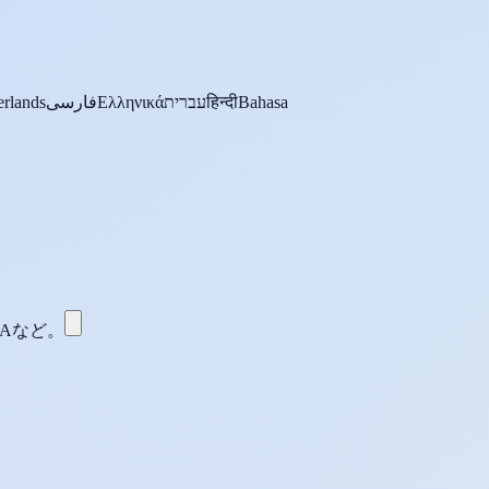
rlands
فارسی
Ελληνικά
עברית
हिन्दी
Bahasa
WMAなど。