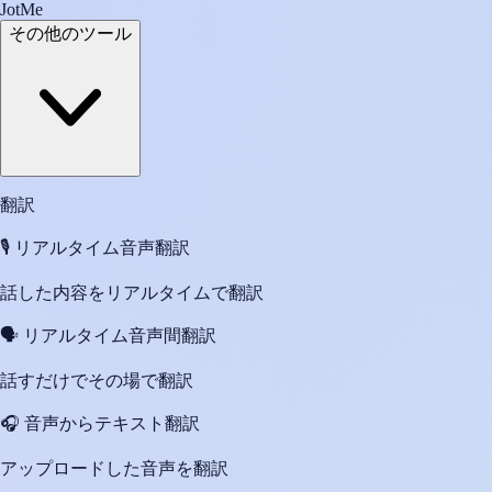
JotMe
その他のツール
翻訳
🎙️
リアルタイム音声翻訳
話した内容をリアルタイムで翻訳
🗣️
リアルタイム音声間翻訳
話すだけでその場で翻訳
🎧
音声からテキスト翻訳
アップロードした音声を翻訳