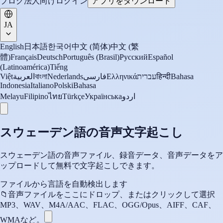
ブログ
法人向け
ログイン
アプリをダウンロード
JA
English
日本語
한국어
中文 (简体)
中文 (繁
體)
Français
Deutsch
Português (Brasil)
Русский
Español
(Latinoamérica)
Tiếng
Việt
العربية
বাংলা
Nederlands
فارسی
Ελληνικά
עברית
हिन्दी
Bahasa
Indonesia
Italiano
Polski
Bahasa
Melayu
Filipino
ไทย
Türkçe
Українська
اردو
スウェーデン語の音声文字起こし
スウェーデン語の音声ファイル、録音データ、音声データをア
ップロードして無料で文字起こしできます。
ファイルから言語を自動検出します
📁
音声ファイルをここにドロップ、またはクリックして選択
MP3、WAV、M4A/AAC、FLAC、OGG/Opus、AIFF、CAF、
WMAなど。