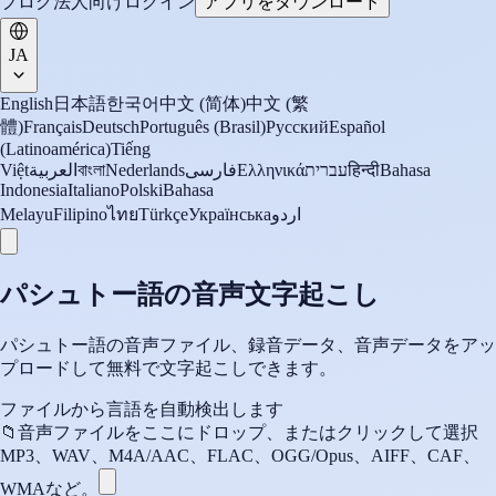
ブログ
法人向け
ログイン
アプリをダウンロード
JA
English
日本語
한국어
中文 (简体)
中文 (繁
體)
Français
Deutsch
Português (Brasil)
Русский
Español
(Latinoamérica)
Tiếng
Việt
العربية
বাংলা
Nederlands
فارسی
Ελληνικά
עברית
हिन्दी
Bahasa
Indonesia
Italiano
Polski
Bahasa
Melayu
Filipino
ไทย
Türkçe
Українська
اردو
パシュトー語の音声文字起こし
パシュトー語の音声ファイル、録音データ、音声データをアッ
プロードして無料で文字起こしできます。
ファイルから言語を自動検出します
📁
音声ファイルをここにドロップ、またはクリックして選択
MP3、WAV、M4A/AAC、FLAC、OGG/Opus、AIFF、CAF、
WMAなど。