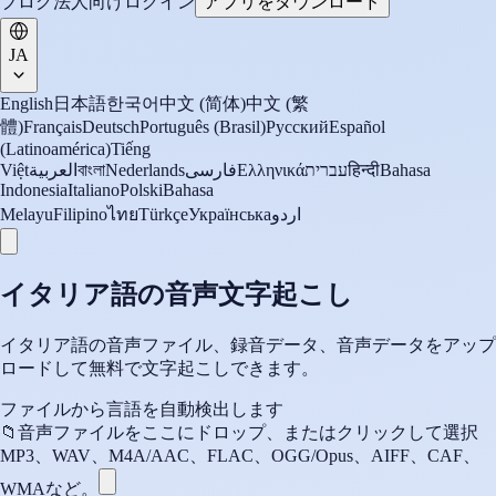
ブログ
法人向け
ログイン
アプリをダウンロード
JA
English
日本語
한국어
中文 (简体)
中文 (繁
體)
Français
Deutsch
Português (Brasil)
Русский
Español
(Latinoamérica)
Tiếng
Việt
العربية
বাংলা
Nederlands
فارسی
Ελληνικά
עברית
हिन्दी
Bahasa
Indonesia
Italiano
Polski
Bahasa
Melayu
Filipino
ไทย
Türkçe
Українська
اردو
イタリア語の音声文字起こし
イタリア語の音声ファイル、録音データ、音声データをアップ
ロードして無料で文字起こしできます。
ファイルから言語を自動検出します
📁
音声ファイルをここにドロップ、またはクリックして選択
MP3、WAV、M4A/AAC、FLAC、OGG/Opus、AIFF、CAF、
WMAなど。