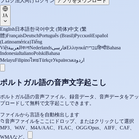
ブログ
法人向け
ログイン
アプリをダウンロード
JA
English
日本語
한국어
中文 (简体)
中文 (繁
體)
Français
Deutsch
Português (Brasil)
Русский
Español
(Latinoamérica)
Tiếng
Việt
العربية
বাংলা
Nederlands
فارسی
Ελληνικά
עברית
हिन्दी
Bahasa
Indonesia
Italiano
Polski
Bahasa
Melayu
Filipino
ไทย
Türkçe
Українська
اردو
ポルトガル語の音声文字起こし
ポルトガル語の音声ファイル、録音データ、音声データをアッ
プロードして無料で文字起こしできます。
ファイルから言語を自動検出します
📁
音声ファイルをここにドロップ、またはクリックして選択
MP3、WAV、M4A/AAC、FLAC、OGG/Opus、AIFF、CAF、
WMAなど。