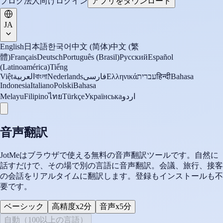
ブログ
法人向け
ログイン
アプリをダウンロード
JA
English
日本語
한국어
中文 (简体)
中文 (繁
體)
Français
Deutsch
Português (Brasil)
Русский
Español
(Latinoamérica)
Tiếng
Việt
العربية
বাংলা
Nederlands
فارسی
Ελληνικά
עברית
हिन्दी
Bahasa
Indonesia
Italiano
Polski
Bahasa
Melayu
Filipino
ไทย
Türkçe
Українська
اردو
音声翻訳
JotMeはブラウザで使える無料の音声翻訳ツールです。自然に
話すだけで、その場で別の言語に音声翻訳。会議、旅行、接客
の会話をリアルタイムに翻訳します。登録もインストールも不
要です。
ベーシック
高精度
x2分
音声
x5分
自動（100以上の言語）