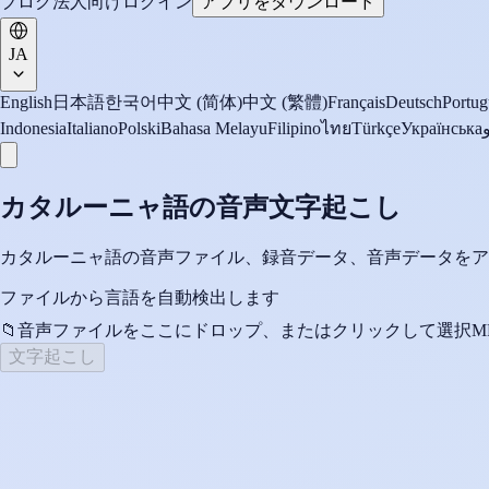
ブログ
法人向け
ログイン
アプリをダウンロード
JA
English
日本語
한국어
中文 (简体)
中文 (繁體)
Français
Deutsch
Portug
Indonesia
Italiano
Polski
Bahasa Melayu
Filipino
ไทย
Türkçe
Українська
カタルーニャ語の音声文字起こし
カタルーニャ語の音声ファイル、録音データ、音声データをア
ファイルから言語を自動検出します
📁
音声ファイルをここにドロップ、またはクリックして選択
M
文字起こし