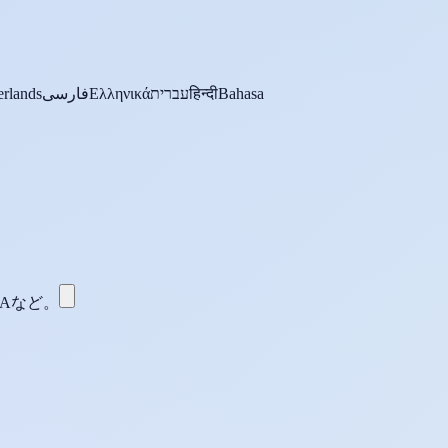
rlands
فارسی
Ελληνικά
עברית
हिन्दी
Bahasa
WMAなど。