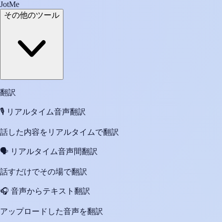
JotMe
その他のツール
翻訳
🎙️
リアルタイム音声翻訳
話した内容をリアルタイムで翻訳
🗣️
リアルタイム音声間翻訳
話すだけでその場で翻訳
🎧
音声からテキスト翻訳
アップロードした音声を翻訳