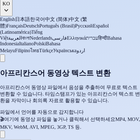
KO
English
日本語
한국어
中文 (简体)
中文 (繁
體)
Français
Deutsch
Português (Brasil)
Русский
Español
(Latinoamérica)
Tiếng
Việt
العربية
বাংলা
Nederlands
فارسی
Ελληνικά
עברית
हिन्दी
Bahasa
Indonesia
Italiano
Polski
Bahasa
Melayu
Filipino
ไทย
Türkçe
Українська
اردو
아프리칸스어 동영상 텍스트 변환
아프리칸스어 동영상 파일에서 음성을 추출하여 무료로 텍스트
변환할 수 있습니다. 타임스탬프가 있는 아프리칸스어 텍스트 변
환을 자막이나 회의록 자료로 활용할 수 있습니다.
파일에서 언어를 자동으로 감지합니다
🎬
여기에 동영상 파일을 놓거나 클릭해서 선택하세요
MP4, MOV,
MKV, WebM, AVI, MPEG, 3GP, TS 등.