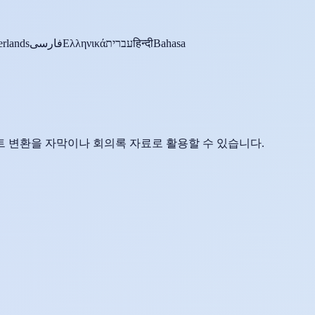
rlands
فارسی
Ελληνικά
עברית
हिन्दी
Bahasa
 변환을 자막이나 회의록 자료로 활용할 수 있습니다.