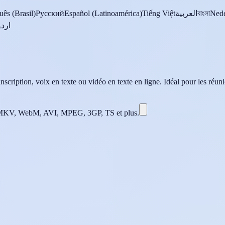
uês (Brasil)
Русский
Español (Latinoamérica)
Tiếng Việt
العربية
বাংলা
Nede
اردو
scription, voix en texte ou vidéo en texte en ligne. Idéal pour les réunio
KV, WebM, AVI, MPEG, 3GP, TS et plus.