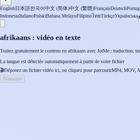
English
日本語
한국어
中文 (简体)
中文 (繁體)
Français
Deutsch
Portug
Indonesia
Italiano
Polski
Bahasa Melayu
Filipino
ไทย
Türkçe
Українська
afrikaans : vidéo en texte
Traitez gratuitement le contenu en afrikaans avec JotMe : traduction, tran
La langue est détectée automatiquement à partir de votre fichier
🎬
Déposez un fichier vidéo ici, ou cliquez pour parcourir
MP4, MOV, M
Transcrire