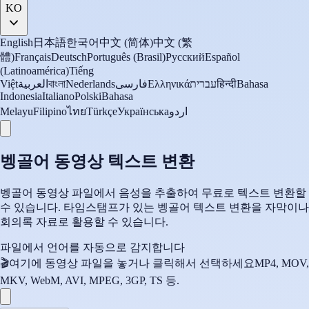
KO
English
日本語
한국어
中文 (简体)
中文 (繁
體)
Français
Deutsch
Português (Brasil)
Русский
Español
(Latinoamérica)
Tiếng
Việt
العربية
বাংলা
Nederlands
فارسی
Ελληνικά
עברית
हिन्दी
Bahasa
Indonesia
Italiano
Polski
Bahasa
Melayu
Filipino
ไทย
Türkçe
Українська
اردو
벵골어 동영상 텍스트 변환
벵골어 동영상 파일에서 음성을 추출하여 무료로 텍스트 변환할
수 있습니다. 타임스탬프가 있는 벵골어 텍스트 변환을 자막이나
회의록 자료로 활용할 수 있습니다.
파일에서 언어를 자동으로 감지합니다
🎬
여기에 동영상 파일을 놓거나 클릭해서 선택하세요
MP4, MOV,
MKV, WebM, AVI, MPEG, 3GP, TS 등.