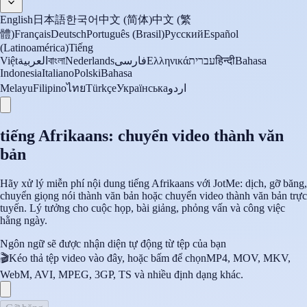
English
日本語
한국어
中文 (简体)
中文 (繁
體)
Français
Deutsch
Português (Brasil)
Русский
Español
(Latinoamérica)
Tiếng
Việt
العربية
বাংলা
Nederlands
فارسی
Ελληνικά
עברית
हिन्दी
Bahasa
Indonesia
Italiano
Polski
Bahasa
Melayu
Filipino
ไทย
Türkçe
Українська
اردو
tiếng Afrikaans: chuyển video thành văn
bản
Hãy xử lý miễn phí nội dung tiếng Afrikaans với JotMe: dịch, gỡ băng,
chuyển giọng nói thành văn bản hoặc chuyển video thành văn bản trực
tuyến. Lý tưởng cho cuộc họp, bài giảng, phỏng vấn và công việc
hằng ngày.
Ngôn ngữ sẽ được nhận diện tự động từ tệp của bạn
🎬
Kéo thả tệp video vào đây, hoặc bấm để chọn
MP4, MOV, MKV,
WebM, AVI, MPEG, 3GP, TS và nhiều định dạng khác.