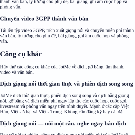
thành văn bản, lý tưởng cho phụ đề, bài giảng, ghi âm cuộc họp và
phỏng vấn.
Chuyển video 3GPP thành văn bản
Tải lên tệp video 3GPP, trích xuất giọng nói và chuyển miễn phí thành
văn bản, lý tưởng cho phụ đề, bài giảng, ghi âm cuộc họp và phỏng
vấn.
Công cụ khác
Hãy thử các công cụ khác của JotMe về dịch, gỡ băng, âm thanh,
video và văn bản.
Dịch giọng nói thời gian thực và phiên dịch song song
JotMe dịch thời gian thực, phiên dịch song song và dịch bằng giọng
nói, gỡ băng và dịch miễn phí ngay lập tức các cuộc họp, cuộc gọi,
livestream và phỏng vấn ngay trên trình duyệt. Mạnh ở các cặp Việt -
Hàn, Việt - Nhật và Việt - Trung. Không cần đăng ký hay cài đặt.
Dịch giọng nói — nói một câu, nghe ngay bản dịch
Bạn cứ nói tự nhiên, công cụ dịch giọng nói miễn phí của JotMe sẽ