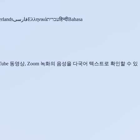
rlands
فارسی
Ελληνικά
עברית
हिन्दी
Bahasa
Tube 동영상, Zoom 녹화의 음성을 다국어 텍스트로 확인할 수 있