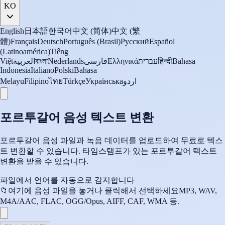
KO
English
日本語
한국어
中文 (简体)
中文 (繁
體)
Français
Deutsch
Português (Brasil)
Русский
Español
(Latinoamérica)
Tiếng
Việt
العربية
বাংলা
Nederlands
فارسی
Ελληνικά
עברית
हिन्दी
Bahasa
Indonesia
Italiano
Polski
Bahasa
Melayu
Filipino
ไทย
Türkçe
Українська
اردو
포르투갈어 음성 텍스트 변환
포르투갈어 음성 파일과 녹음 데이터를 업로드하여 무료로 텍스
트 변환할 수 있습니다. 타임스탬프가 있는 포르투갈어 텍스트
변환을 받을 수 있습니다.
파일에서 언어를 자동으로 감지합니다
📁
여기에 음성 파일을 놓거나 클릭해서 선택하세요
MP3, WAV,
M4A/AAC, FLAC, OGG/Opus, AIFF, CAF, WMA 등.