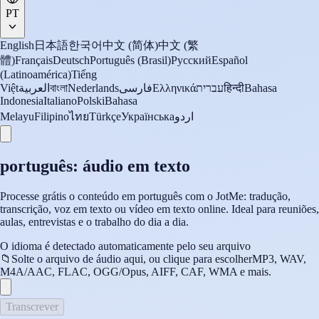
PT
English
日本語
한국어
中文 (简体)
中文 (繁
體)
Français
Deutsch
Português (Brasil)
Русский
Español
(Latinoamérica)
Tiếng
Việt
العربية
বাংলা
Nederlands
فارسی
Ελληνικά
עברית
हिन्दी
Bahasa
Indonesia
Italiano
Polski
Bahasa
Melayu
Filipino
ไทย
Türkçe
Українська
اردو
português: áudio em texto
Processe grátis o conteúdo em português com o JotMe: tradução,
transcrição, voz em texto ou vídeo em texto online. Ideal para reuniões,
aulas, entrevistas e o trabalho do dia a dia.
O idioma é detectado automaticamente pelo seu arquivo
📁
Solte o arquivo de áudio aqui, ou clique para escolher
MP3, WAV,
M4A/AAC, FLAC, OGG/Opus, AIFF, CAF, WMA e mais.
Transcrever