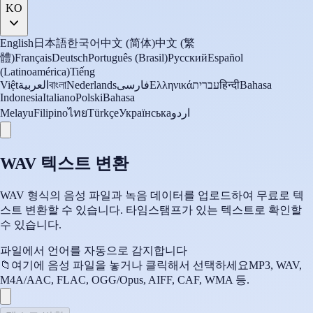
KO
English
日本語
한국어
中文 (简体)
中文 (繁
體)
Français
Deutsch
Português (Brasil)
Русский
Español
(Latinoamérica)
Tiếng
Việt
العربية
বাংলা
Nederlands
فارسی
Ελληνικά
עברית
हिन्दी
Bahasa
Indonesia
Italiano
Polski
Bahasa
Melayu
Filipino
ไทย
Türkçe
Українська
اردو
WAV 텍스트 변환
WAV 형식의 음성 파일과 녹음 데이터를 업로드하여 무료로 텍
스트 변환할 수 있습니다. 타임스탬프가 있는 텍스트로 확인할
수 있습니다.
파일에서 언어를 자동으로 감지합니다
📁
여기에 음성 파일을 놓거나 클릭해서 선택하세요
MP3, WAV,
M4A/AAC, FLAC, OGG/Opus, AIFF, CAF, WMA 등.