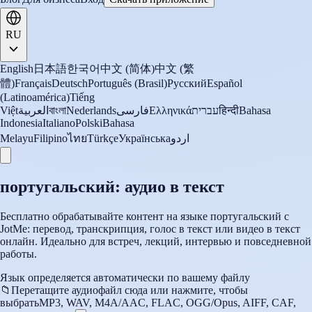
RU
English
日本語
한국어
中文 (简体)
中文 (繁
體)
Français
Deutsch
Português (Brasil)
Русский
Español
(Latinoamérica)
Tiếng
Việt
العربية
বাংলা
Nederlands
فارسی
Ελληνικά
עברית
हिन्दी
Bahasa
Indonesia
Italiano
Polski
Bahasa
Melayu
Filipino
ไทย
Türkçe
Українська
اردو
португальский: аудио в текст
Бесплатно обрабатывайте контент на языке португальский с
JotMe: перевод, транскрипция, голос в текст или видео в текст
онлайн. Идеально для встреч, лекций, интервью и повседневной
работы.
Язык определяется автоматически по вашему файлу
📁
Перетащите аудиофайл сюда или нажмите, чтобы
выбрать
MP3, WAV, M4A/AAC, FLAC, OGG/Opus, AIFF, CAF,