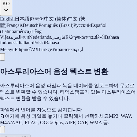
KO
English
日本語
한국어
中文 (简体)
中文 (繁
體)
Français
Deutsch
Português (Brasil)
Русский
Español
(Latinoamérica)
Tiếng
Việt
العربية
বাংলা
Nederlands
فارسی
Ελληνικά
עברית
हिन्दी
Bahasa
Indonesia
Italiano
Polski
Bahasa
Melayu
Filipino
ไทย
Türkçe
Українська
اردو
아스투리아스어 음성 텍스트 변환
아스투리아스어 음성 파일과 녹음 데이터를 업로드하여 무료로
텍스트 변환할 수 있습니다. 타임스탬프가 있는 아스투리아스어
텍스트 변환을 받을 수 있습니다.
파일에서 언어를 자동으로 감지합니다
📁
여기에 음성 파일을 놓거나 클릭해서 선택하세요
MP3, WAV,
M4A/AAC, FLAC, OGG/Opus, AIFF, CAF, WMA 등.