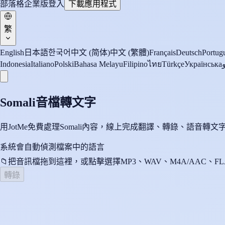
部落格
企業版
登入
下載應用程式
繁
English
日本語
한국어
中文 (简体)
中文 (繁體)
Français
Deutsch
Portugu
Indonesia
Italiano
Polski
Bahasa Melayu
Filipino
ไทย
Türkçe
Українська
Somali音檔轉文字
用JotMe免費處理Somali內容，線上完成翻譯、轉錄、語音
系統會自動偵測檔案中的語言
📁
把音訊檔拖到這裡，或點擊選擇
MP3、WAV、M4A/AAC、FL
轉錄