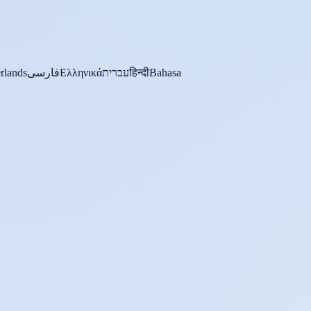
rlands
فارسی
Ελληνικά
עברית
हिन्दी
Bahasa