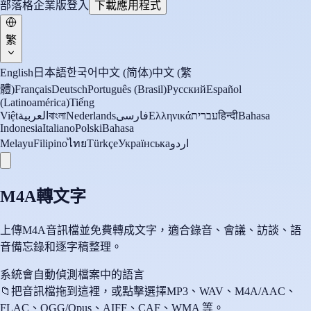
部落格
企業版
登入
下載應用程式
繁
English
日本語
한국어
中文 (简体)
中文 (繁
體)
Français
Deutsch
Português (Brasil)
Русский
Español
(Latinoamérica)
Tiếng
Việt
العربية
বাংলা
Nederlands
فارسی
Ελληνικά
עברית
हिन्दी
Bahasa
Indonesia
Italiano
Polski
Bahasa
Melayu
Filipino
ไทย
Türkçe
Українська
اردو
M4A轉文字
上傳M4A音訊檔並免費轉成文字，適合錄音、會議、訪談、語
音備忘錄和逐字稿整理。
系統會自動偵測檔案中的語言
📁
把音訊檔拖到這裡，或點擊選擇
MP3、WAV、M4A/AAC、
FLAC、OGG/Opus、AIFF、CAF、WMA 等。