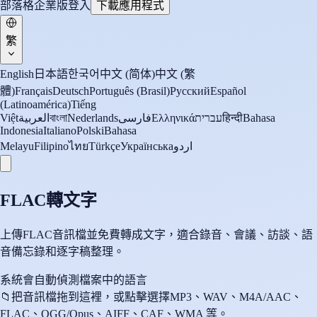
部落格
企業版
登入
下載應用程式
繁
English
日本語
한국어
中文 (简体)
中文 (繁
體)
Français
Deutsch
Português (Brasil)
Русский
Español
(Latinoamérica)
Tiếng
Việt
العربية
বাংলা
Nederlands
فارسی
Ελληνικά
עברית
हिन्दी
Bahasa
Indonesia
Italiano
Polski
Bahasa
Melayu
Filipino
ไทย
Türkçe
Українська
اردو
FLAC轉文字
上傳FLAC音訊檔並免費轉成文字，適合錄音、會議、訪談、語
音備忘錄和逐字稿整理。
系統會自動偵測檔案中的語言
📁
把音訊檔拖到這裡，或點擊選擇
MP3、WAV、M4A/AAC、
FLAC、OGG/Opus、AIFF、CAF、WMA 等。