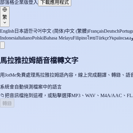
部落格
企業版
登入
下載應用程式
繁
English
日本語
한국어
中文 (简体)
中文 (繁體)
Français
Deutsch
Portugu
Indonesia
Italiano
Polski
Bahasa Melayu
Filipino
ไทย
Türkçe
Українська
馬拉雅拉姆語音檔轉文字
用JotMe免費處理馬拉雅拉姆語內容，線上完成翻譯、轉錄、
系統會自動偵測檔案中的語言
📁
把音訊檔拖到這裡，或點擊選擇
MP3、WAV、M4A/AAC、FL
轉錄