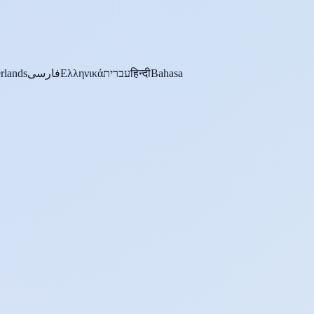
rlands
فارسی
Ελληνικά
עברית
हिन्दी
Bahasa