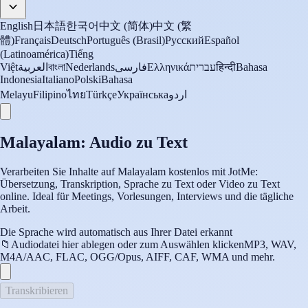
English
日本語
한국어
中文 (简体)
中文 (繁
體)
Français
Deutsch
Português (Brasil)
Русский
Español
(Latinoamérica)
Tiếng
Việt
العربية
বাংলা
Nederlands
فارسی
Ελληνικά
עברית
हिन्दी
Bahasa
Indonesia
Italiano
Polski
Bahasa
Melayu
Filipino
ไทย
Türkçe
Українська
اردو
Malayalam: Audio zu Text
Verarbeiten Sie Inhalte auf Malayalam kostenlos mit JotMe:
Übersetzung, Transkription, Sprache zu Text oder Video zu Text
online. Ideal für Meetings, Vorlesungen, Interviews und die tägliche
Arbeit.
Die Sprache wird automatisch aus Ihrer Datei erkannt
📁
Audiodatei hier ablegen oder zum Auswählen klicken
MP3, WAV,
M4A/AAC, FLAC, OGG/Opus, AIFF, CAF, WMA und mehr.
Transkribieren