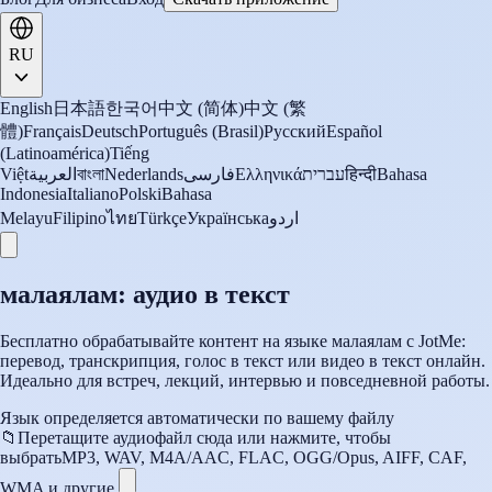
RU
English
日本語
한국어
中文 (简体)
中文 (繁
體)
Français
Deutsch
Português (Brasil)
Русский
Español
(Latinoamérica)
Tiếng
Việt
العربية
বাংলা
Nederlands
فارسی
Ελληνικά
עברית
हिन्दी
Bahasa
Indonesia
Italiano
Polski
Bahasa
Melayu
Filipino
ไทย
Türkçe
Українська
اردو
малаялам: аудио в текст
Бесплатно обрабатывайте контент на языке малаялам с JotMe:
перевод, транскрипция, голос в текст или видео в текст онлайн.
Идеально для встреч, лекций, интервью и повседневной работы.
Язык определяется автоматически по вашему файлу
📁
Перетащите аудиофайл сюда или нажмите, чтобы
выбрать
MP3, WAV, M4A/AAC, FLAC, OGG/Opus, AIFF, CAF,
WMA и другие.