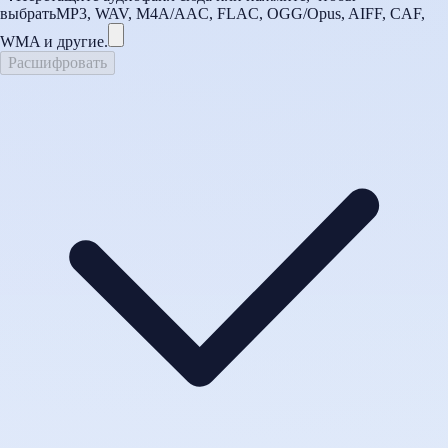
выбрать
MP3, WAV, M4A/AAC, FLAC, OGG/Opus, AIFF, CAF,
WMA и другие.
Расшифровать