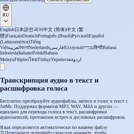
RU
English
日本語
한국어
中文 (简体)
中文 (繁
體)
Français
Deutsch
Português (Brasil)
Русский
Español
(Latinoamérica)
Tiếng
Việt
العربية
বাংলা
Nederlands
فارسی
Ελληνικά
עברית
हिन्दी
Bahasa
Indonesia
Italiano
Polski
Bahasa
Melayu
Filipino
ไทย
Türkçe
Українська
اردو
Транскрипция аудио в текст и
расшифровка голоса
Бесплатно преобразуйте аудиофайлы, записи и голос в текст с
JotMe. Поддержка форматов MP3, WAV, M4A и других —
идеально для перевода голоса в текст, расшифровки
аудиозаписей, протоколов встреч и дословных расшифровок.
Язык определяется автоматически по вашему файлу
📁
Перетащите аудиофайл сюда или нажмите, чтобы