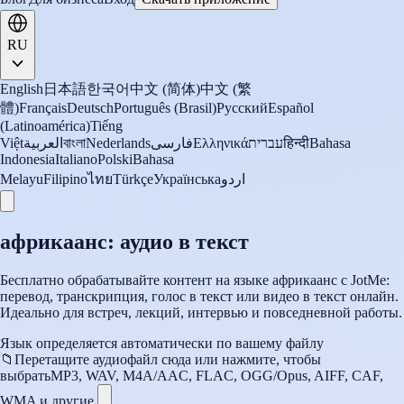
RU
English
日本語
한국어
中文 (简体)
中文 (繁
體)
Français
Deutsch
Português (Brasil)
Русский
Español
(Latinoamérica)
Tiếng
Việt
العربية
বাংলা
Nederlands
فارسی
Ελληνικά
עברית
हिन्दी
Bahasa
Indonesia
Italiano
Polski
Bahasa
Melayu
Filipino
ไทย
Türkçe
Українська
اردو
африкаанс: аудио в текст
Бесплатно обрабатывайте контент на языке африкаанс с JotMe:
перевод, транскрипция, голос в текст или видео в текст онлайн.
Идеально для встреч, лекций, интервью и повседневной работы.
Язык определяется автоматически по вашему файлу
📁
Перетащите аудиофайл сюда или нажмите, чтобы
выбрать
MP3, WAV, M4A/AAC, FLAC, OGG/Opus, AIFF, CAF,
WMA и другие.