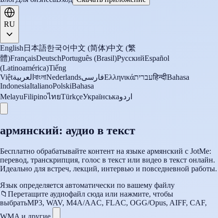
RU
English
日本語
한국어
中文 (简体)
中文 (繁
體)
Français
Deutsch
Português (Brasil)
Русский
Español
(Latinoamérica)
Tiếng
Việt
العربية
বাংলা
Nederlands
فارسی
Ελληνικά
עברית
हिन्दी
Bahasa
Indonesia
Italiano
Polski
Bahasa
Melayu
Filipino
ไทย
Türkçe
Українська
اردو
армянский: аудио в текст
Бесплатно обрабатывайте контент на языке армянский с JotMe:
перевод, транскрипция, голос в текст или видео в текст онлайн.
Идеально для встреч, лекций, интервью и повседневной работы.
Язык определяется автоматически по вашему файлу
📁
Перетащите аудиофайл сюда или нажмите, чтобы
выбрать
MP3, WAV, M4A/AAC, FLAC, OGG/Opus, AIFF, CAF,
WMA и другие.