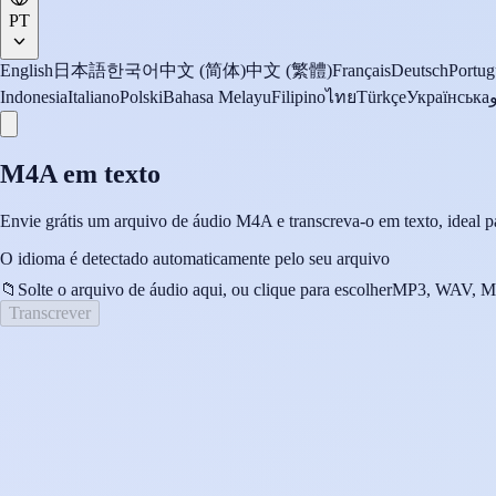
PT
English
日本語
한국어
中文 (简体)
中文 (繁體)
Français
Deutsch
Portug
Indonesia
Italiano
Polski
Bahasa Melayu
Filipino
ไทย
Türkçe
Українська
M4A em texto
Envie grátis um arquivo de áudio M4A e transcreva-o em texto, ideal par
O idioma é detectado automaticamente pelo seu arquivo
📁
Solte o arquivo de áudio aqui, ou clique para escolher
MP3, WAV, M
Transcrever