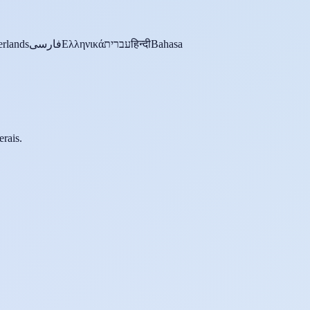
rlands
فارسی
Ελληνικά
עברית
हिन्दी
Bahasa
erais.