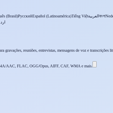
uês (Brasil)
Русский
Español (Latinoamérica)
Tiếng Việt
العربية
বাংলা
Nede
اردو
a gravações, reuniões, entrevistas, mensagens de voz e transcrições lit
4A/AAC, FLAC, OGG/Opus, AIFF, CAF, WMA e mais.