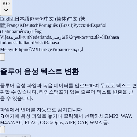
KO
English
日本語
한국어
中文 (简体)
中文 (繁
體)
Français
Deutsch
Português (Brasil)
Русский
Español
(Latinoamérica)
Tiếng
Việt
العربية
বাংলা
Nederlands
فارسی
Ελληνικά
עברית
हिन्दी
Bahasa
Indonesia
Italiano
Polski
Bahasa
Melayu
Filipino
ไทย
Türkçe
Українська
اردو
줄루어 음성 텍스트 변환
줄루어 음성 파일과 녹음 데이터를 업로드하여 무료로 텍스트 변
환할 수 있습니다. 타임스탬프가 있는 줄루어 텍스트 변환을 받
을 수 있습니다.
파일에서 언어를 자동으로 감지합니다
📁
여기에 음성 파일을 놓거나 클릭해서 선택하세요
MP3, WAV,
M4A/AAC, FLAC, OGG/Opus, AIFF, CAF, WMA 등.