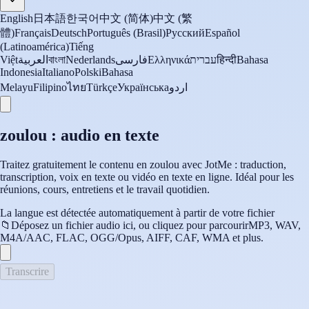
English
日本語
한국어
中文 (简体)
中文 (繁
體)
Français
Deutsch
Português (Brasil)
Русский
Español
(Latinoamérica)
Tiếng
Việt
العربية
বাংলা
Nederlands
فارسی
Ελληνικά
עברית
हिन्दी
Bahasa
Indonesia
Italiano
Polski
Bahasa
Melayu
Filipino
ไทย
Türkçe
Українська
اردو
zoulou : audio en texte
Traitez gratuitement le contenu en zoulou avec JotMe : traduction,
transcription, voix en texte ou vidéo en texte en ligne. Idéal pour les
réunions, cours, entretiens et le travail quotidien.
La langue est détectée automatiquement à partir de votre fichier
📁
Déposez un fichier audio ici, ou cliquez pour parcourir
MP3, WAV,
M4A/AAC, FLAC, OGG/Opus, AIFF, CAF, WMA et plus.
Transcrire