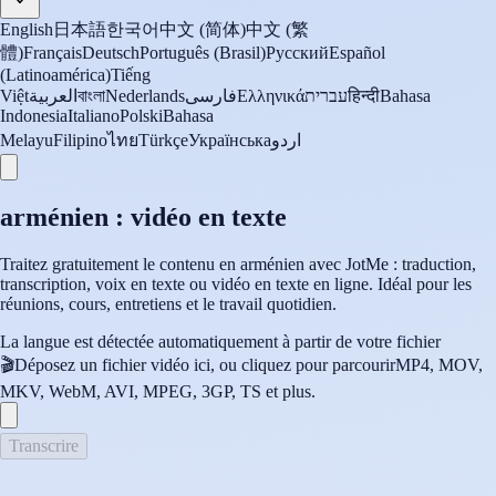
English
日本語
한국어
中文 (简体)
中文 (繁
體)
Français
Deutsch
Português (Brasil)
Русский
Español
(Latinoamérica)
Tiếng
Việt
العربية
বাংলা
Nederlands
فارسی
Ελληνικά
עברית
हिन्दी
Bahasa
Indonesia
Italiano
Polski
Bahasa
Melayu
Filipino
ไทย
Türkçe
Українська
اردو
arménien : vidéo en texte
Traitez gratuitement le contenu en arménien avec JotMe : traduction,
transcription, voix en texte ou vidéo en texte en ligne. Idéal pour les
réunions, cours, entretiens et le travail quotidien.
La langue est détectée automatiquement à partir de votre fichier
🎬
Déposez un fichier vidéo ici, ou cliquez pour parcourir
MP4, MOV,
MKV, WebM, AVI, MPEG, 3GP, TS et plus.
Transcrire